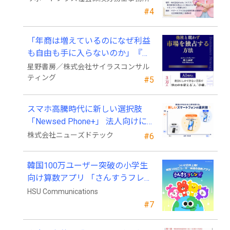
#4
「年商は増えているのになぜ利益
も自由も手に入らないのか」『他
社と競わず 市場を独占する方法』
星野書房／株式会社サイラスコンサル
発売
ティング
#5
スマホ高騰時代に新しい選択肢
「Newsed Phone+」 法人向けに7
月23日から販売開始
株式会社ニューズドテック
#6
韓国100万ユーザー突破の小学生
向け算数アプリ 「さんすうフレン
ズ」、ついに日本上陸!
HSU Communications
#7