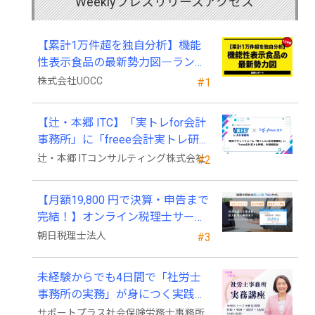
Weeklyプレスリリースアクセス
【累計1万件超を独自分析】機能
性表示食品の最新勢力図―ランキ
ングと2025年4月以降の変化
株式会社UOCC
#1
【辻・本郷 ITC】「実トレfor会計
事務所」に「freee会計実トレ研
修」を新規追加
辻・本郷 ITコンサルティング株式会社
#2
【月額19,800 円で決算・申告まで
完結！】オンライン税理士サービ
ス「Wiz サポ」
朝日税理士法人
#3
未経験からでも4日間で「社労士
事務所の実務」が身につく実践講
座、2026年9月開講
サポートプラス社会保険労務士事務所