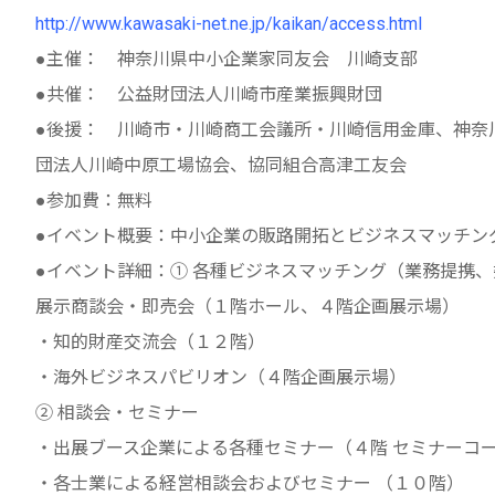
http://www.kawasaki-net.ne.jp/kaikan/access.html
●主催： 神奈川県中小企業家同友会 川崎支部
●共催： 公益財団法人川崎市産業振興財団
●後援： 川崎市・川崎商工会議所・川崎信用金庫、神奈
団法人川崎中原工場協会、協同組合高津工友会
●参加費：無料
●イベント概要：中小企業の販路開拓とビジネスマッチン
●イベント詳細：① 各種ビジネスマッチング（業務提携
展示商談会・即売会（１階ホール、４階企画展示場）
・知的財産交流会（１２階）
・海外ビジネスパビリオン（４階企画展示場）
② 相談会・セミナー
・出展ブース企業による各種セミナー（４階 セミナーコ
・各士業による経営相談会およびセミナー （１０階）