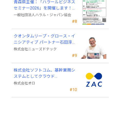
青森県主催：「ハラールビジネス
セミナー2026」を開催します！
（参加費無料）
一般社団法人ハラル・ジャパン協会
#8
クオンタムリープ・グロース・イ
ニシアティブ パートナー石田淳也
氏がニューズドテックの戦略顧問
株式会社ニューズドテック
に就任
#9
株式会社ソフトコム、基幹業務シ
ステムとしてクラウド
ERP「ZAC」を採用
株式会社オロ
#10