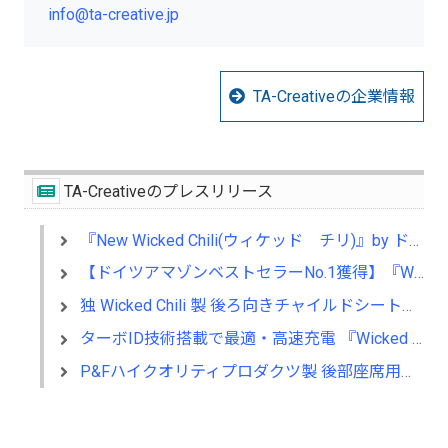
info@ta-creative.jp
TA-Creativeの企業情報
TA-Creativeのプレスリリース
『New Wicked Chili(ウィケッド チリ)』by ドイツ USBカーチャージャー発売
【ドイツアマゾンベストセラーNo.1獲得】『Wicked Chili』車用USBカーチャージャー
独 Wicked Chili 製 後ろ向きチャイルドシート用ベビーミラー国内販売開始のお知らせ
ターボID技術搭載で最適・高速充電 『Wicked Chili』車用シガーソケットUSB充電器発売
P&Fハイクオリティプロダクツ製 後部座席用シートバックポケット国内販売開始のお知らせ