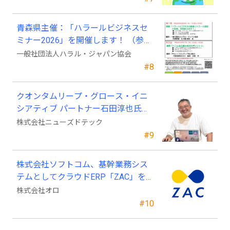
青森県主催：「ハラールビジネスセ
ミナー2026」を開催します！ （参加
費無料）
一般社団法人ハラル・ジャパン協会
#8
クオンタムリープ・グロース・イニ
シアティブ パートナー石田淳也氏が
ニューズドテックの戦略顧問に就任
株式会社ニューズドテック
#9
株式会社ソフトコム、基幹業務シス
テムとしてクラウドERP「ZAC」を採
用
株式会社オロ
#10