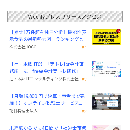
Weeklyプレスリリースアクセス
【累計1万件超を独自分析】機能性表
示食品の最新勢力図―ランキングと
2025年4月以降の変化
株式会社UOCC
#1
【辻・本郷 ITC】「実トレfor会計事
務所」に「freee会計実トレ研修」を
新規追加
辻・本郷 ITコンサルティング株式会社
#2
【月額19,800 円で決算・申告まで完
結！】オンライン税理士サービス
「Wiz サポ」
朝日税理士法人
#3
未経験からでも4日間で「社労士事務