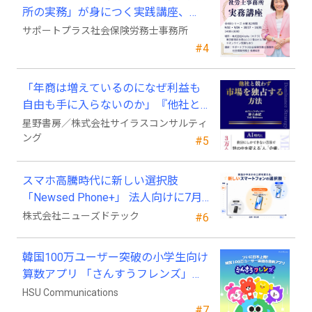
所の実務」が身につく実践講座、
2026年9月開講
サポートプラス社会保険労務士事務所
#4
「年商は増えているのになぜ利益も
自由も手に入らないのか」『他社と
競わず 市場を独占する方法』発売
星野書房／株式会社サイラスコンサルティ
ング
#5
スマホ高騰時代に新しい選択肢
「Newsed Phone+」 法人向けに7月
23日から販売開始
株式会社ニューズドテック
#6
韓国100万ユーザー突破の小学生向け
算数アプリ 「さんすうフレンズ」、
ついに日本上陸!
HSU Communications
#7