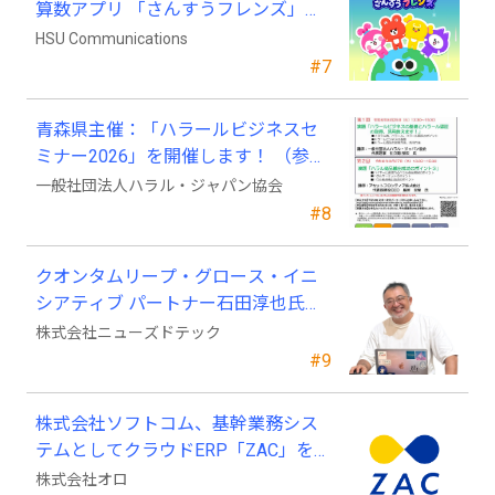
算数アプリ 「さんすうフレンズ」、
ついに日本上陸!
HSU Communications
#7
青森県主催：「ハラールビジネスセ
ミナー2026」を開催します！ （参加
費無料）
一般社団法人ハラル・ジャパン協会
#8
クオンタムリープ・グロース・イニ
シアティブ パートナー石田淳也氏が
ニューズドテックの戦略顧問に就任
株式会社ニューズドテック
#9
株式会社ソフトコム、基幹業務シス
テムとしてクラウドERP「ZAC」を採
用
株式会社オロ