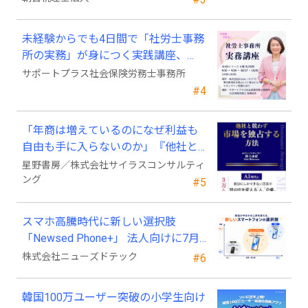
未経験からでも4日間で「社労士事務
所の実務」が身につく実践講座、
2026年9月開講
サポートプラス社会保険労務士事務所
#4
「年商は増えているのになぜ利益も
自由も手に入らないのか」『他社と
競わず 市場を独占する方法』発売
星野書房／株式会社サイラスコンサルティ
ング
#5
スマホ高騰時代に新しい選択肢
「Newsed Phone+」 法人向けに7月
23日から販売開始
株式会社ニューズドテック
#6
韓国100万ユーザー突破の小学生向け