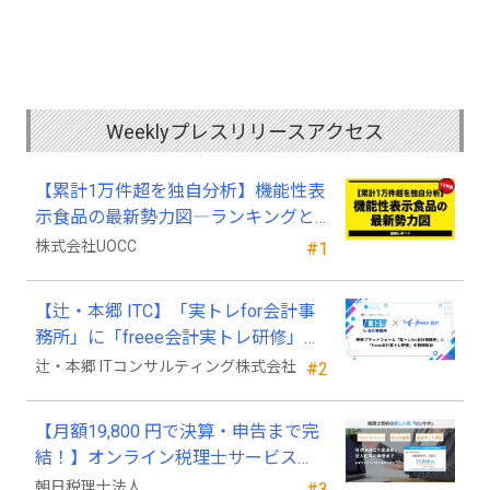
Weeklyプレスリリースアクセス
【累計1万件超を独自分析】機能性表
示食品の最新勢力図―ランキングと
2025年4月以降の変化
株式会社UOCC
#1
【辻・本郷 ITC】「実トレfor会計事
務所」に「freee会計実トレ研修」を
新規追加
辻・本郷 ITコンサルティング株式会社
#2
【月額19,800 円で決算・申告まで完
結！】オンライン税理士サービス
「Wiz サポ」
朝日税理士法人
#3