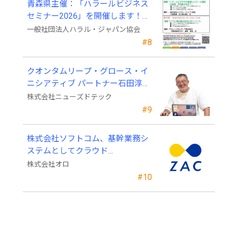
青森県主催：「ハラールビジネス
セミナー2026」を開催します！
（参加費無料）
一般社団法人ハラル・ジャパン協会
#8
クオンタムリープ・グロース・イ
ニシアティブ パートナー石田淳也
氏がニューズドテックの戦略顧問
株式会社ニューズドテック
に就任
#9
株式会社ソフトコム、基幹業務シ
ステムとしてクラウド
ERP「ZAC」を採用
株式会社オロ
#10