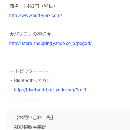
価格：1,463円（税抜）
http://www.butt-york.com/
★パソコンの神様★
http://store.shopping.yahoo.co.jp/pcgod/
---トピック---------
・Bluetoothってなに？
http://bluetooth.butt-york.com/?p=9
--------------------
【お問い合わせ先】
ADD物販事業部