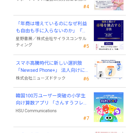
#4
「年商は増えているのになぜ利益
も自由も手に入らないのか」『他
社と競わず 市場を独占する方法』
星野書房／株式会社サイラスコンサル
発売
ティング
#5
スマホ高騰時代に新しい選択肢
「Newsed Phone+」 法人向けに7
月23日から販売開始
株式会社ニューズドテック
#6
韓国100万ユーザー突破の小学生
向け算数アプリ 「さんすうフレン
ズ」、ついに日本上陸!
HSU Communications
#7