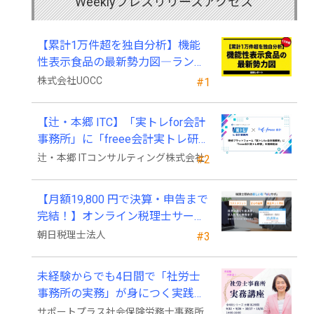
Weeklyプレスリリースアクセス
【累計1万件超を独自分析】機能
性表示食品の最新勢力図―ランキ
ングと2025年4月以降の変化
株式会社UOCC
#1
【辻・本郷 ITC】「実トレfor会計
事務所」に「freee会計実トレ研
修」を新規追加
辻・本郷 ITコンサルティング株式会社
#2
【月額19,800 円で決算・申告まで
完結！】オンライン税理士サービ
ス「Wiz サポ」
朝日税理士法人
#3
未経験からでも4日間で「社労士
事務所の実務」が身につく実践講
座、2026年9月開講
サポートプラス社会保険労務士事務所