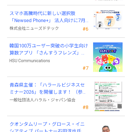
スマホ高騰時代に新しい選択肢
「Newsed Phone+」 法人向けに7月
23日から販売開始
株式会社ニューズドテック
#6
韓国100万ユーザー突破の小学生向け
算数アプリ 「さんすうフレンズ」、
ついに日本上陸!
HSU Communications
#7
青森県主催：「ハラールビジネスセ
ミナー2026」を開催します！ （参加
費無料）
一般社団法人ハラル・ジャパン協会
#8
クオンタムリープ・グロース・イニ
シアティブ パートナー石田淳也氏が