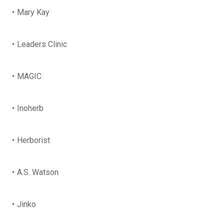
‣ Mary Kay
‣ Leaders Clinic
‣ MAGIC
‣ Inoherb
‣ Herborist
‣ A.S. Watson
‣ Jinko