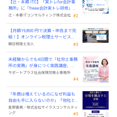
【辻・本郷 ITC】「実トレfor会計事
務所」に「freee会計実トレ研修」を
新規追加
辻・本郷 ITコンサルティング株式会社
#2
【月額19,800 円で決算・申告まで完
結！】オンライン税理士サービス
「Wiz サポ」
朝日税理士法人
#3
未経験からでも4日間で「社労士事務
所の実務」が身につく実践講座、
2026年9月開講
サポートプラス社会保険労務士事務所
#4
「年商は増えているのになぜ利益も
自由も手に入らないのか」『他社と
競わず 市場を独占する方法』発売
星野書房／株式会社サイラスコンサルティ
ング
#5