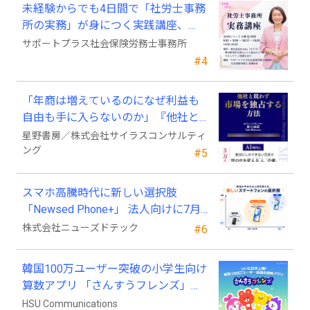
未経験からでも4日間で「社労士事務
所の実務」が身につく実践講座、
2026年9月開講
サポートプラス社会保険労務士事務所
#4
「年商は増えているのになぜ利益も
自由も手に入らないのか」『他社と
競わず 市場を独占する方法』発売
星野書房／株式会社サイラスコンサルティ
ング
#5
スマホ高騰時代に新しい選択肢
「Newsed Phone+」 法人向けに7月
23日から販売開始
株式会社ニューズドテック
#6
韓国100万ユーザー突破の小学生向け
算数アプリ 「さんすうフレンズ」、
ついに日本上陸!
HSU Communications