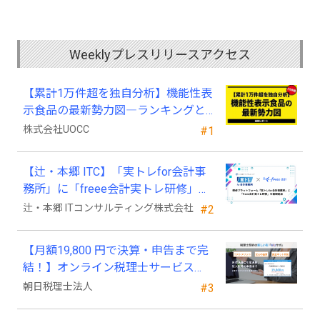
Weeklyプレスリリースアクセス
【累計1万件超を独自分析】機能性表
示食品の最新勢力図―ランキングと
2025年4月以降の変化
株式会社UOCC
#1
【辻・本郷 ITC】「実トレfor会計事
務所」に「freee会計実トレ研修」を
新規追加
辻・本郷 ITコンサルティング株式会社
#2
【月額19,800 円で決算・申告まで完
結！】オンライン税理士サービス
「Wiz サポ」
朝日税理士法人
#3