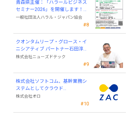
青森県主催：「ハラールビジネス
セミナー2026」を開催します！
（参加費無料）
一般社団法人ハラル・ジャパン協会
#8
クオンタムリープ・グロース・イ
ニシアティブ パートナー石田淳也
氏がニューズドテックの戦略顧問
株式会社ニューズドテック
に就任
#9
株式会社ソフトコム、基幹業務シ
ステムとしてクラウド
ERP「ZAC」を採用
株式会社オロ
#10