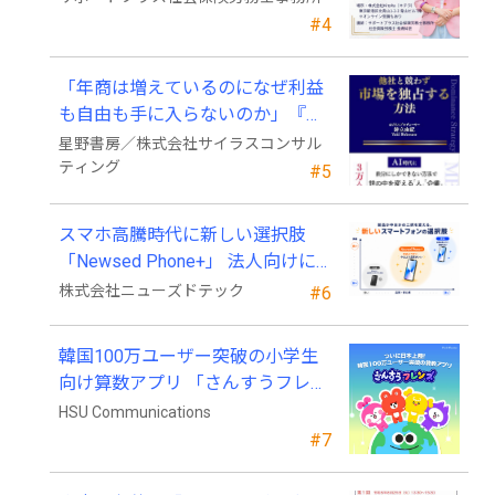
#4
「年商は増えているのになぜ利益
も自由も手に入らないのか」『他
社と競わず 市場を独占する方法』
星野書房／株式会社サイラスコンサル
発売
ティング
#5
スマホ高騰時代に新しい選択肢
「Newsed Phone+」 法人向けに7
月23日から販売開始
株式会社ニューズドテック
#6
韓国100万ユーザー突破の小学生
向け算数アプリ 「さんすうフレン
ズ」、ついに日本上陸!
HSU Communications
#7