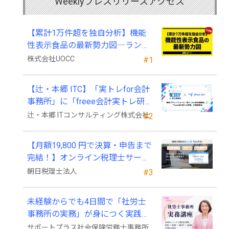
Weeklyプレスリリースアクセス
【累計1万件超を独自分析】機能
性表示食品の最新勢力図―ランキ
ングと2025年4月以降の変化
株式会社UOCC
#1
【辻・本郷 ITC】「実トレfor会計
事務所」に「freee会計実トレ研
修」を新規追加
辻・本郷 ITコンサルティング株式会社
#2
【月額19,800 円で決算・申告まで
完結！】オンライン税理士サービ
ス「Wiz サポ」
朝日税理士法人
#3
未経験からでも4日間で「社労士
事務所の実務」が身につく実践講
座、2026年9月開講
サポートプラス社会保険労務士事務所