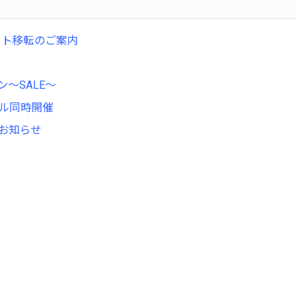
びサイト移転のご案内
ン～SALE～
セール同時開催
のお知らせ