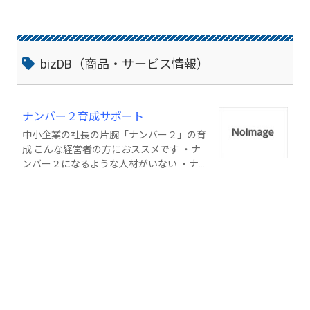
bizDB（商品・サービス情報）
ナンバー２育成サポート
中小企業の社長の片腕「ナンバー２」の育
成 こんな経営者の方におススメです ・ナ
ンバー２になるような人材がいない ・ナ
ンバー２が期待通りに動いてくれない ・
ナンバー２の育て方がわからない ・忙し
くてナンバー２を教育する時間がない ナ
ンバー２が期待通りに動いてくれない、育
て方がわからないとお悩みの経営者向けの
ナンバー２育成に特化した人材育成サービ
スです。ナンバー２育成に特化している理
由は、経営者の限界が企業の限界であり、
その限界を突破するには経営者の意思を汲
み取り、円滑にスピーディーに事業を推進