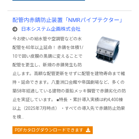
配管内赤錆防止装置「NMRパイプテクター」
日本システム企画株式会社
今お使いの給水管や空調管などの水
配管を40年以上延命！ 赤錆を体積1/
10で固い皮膜の黒錆に変えることで
配管を更生し、新規の赤錆発生も防
止します。高額な配管更新をせずに配管を建物寿命まで維
持・延命できます。八重洲口会館や帝国劇場など、多くの
築58年経過している建物の亜鉛メッキ鋼管で赤錆劣化の防
止を実証しています。 ■特長 ・累計導入実績は約4,400棟
以上（2025年7月時点） ・すべての導入先で赤錆防止効果
を検…
PDFカタログダウンロードできます