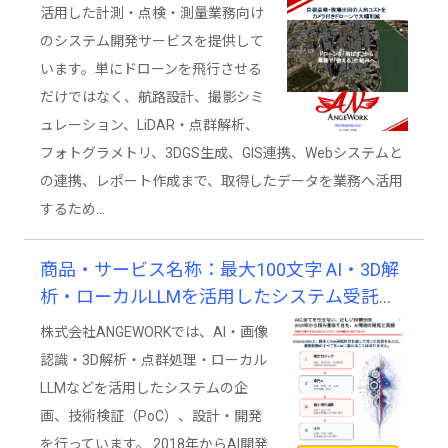
活用した計測・点検・測量業務向け
のシステム開発サービスを提供して
います。単にドローンを飛行させる
だけではなく、航路設計、撮影シミ
ュレーション、LiDAR・点群解析、
フォトグラメトリ、3DGS生成、GIS連携、Webシステムと
の連携、レポート作成まで、取得したデータを業務へ活用
するため…
商品・サービス名称：最大100文字 AI・3D解
析・ローカルLLMを活用したシステム受託開
発サービス
株式会社ANGEWORKでは、AI・画像
認識・3D解析・点群処理・ローカル
LLMなどを活用したシステムの企
画、技術検証（PoC）、設計・開発
を行っています。 2018年からAI開発