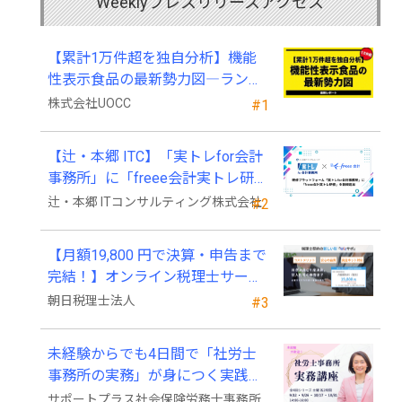
Weeklyプレスリリースアクセス
【累計1万件超を独自分析】機能
性表示食品の最新勢力図―ランキ
ングと2025年4月以降の変化
株式会社UOCC
#1
【辻・本郷 ITC】「実トレfor会計
事務所」に「freee会計実トレ研
修」を新規追加
辻・本郷 ITコンサルティング株式会社
#2
【月額19,800 円で決算・申告まで
完結！】オンライン税理士サービ
ス「Wiz サポ」
朝日税理士法人
#3
未経験からでも4日間で「社労士
事務所の実務」が身につく実践講
座、2026年9月開講
サポートプラス社会保険労務士事務所