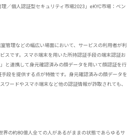
クセス管理／個人認証型セキュリティ市場2023」eKYC市場：ベン
入退室管理などの幅広い場面において、サービスの利用者が利
ビスです。スマホ端末を用いた所持認証手段の端末認証お
eKYC」と連携して身元確認済みの顔データを用いて顔認証を行
の認証手段を提供する点が特徴です。身元確認済みの顔データを
スワードやスマホ端末など他の認証情報が詐取されても、
、世界の約80億人全ての人があるがままの状態であらゆるサ