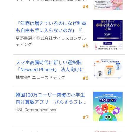
#4
「年商は増えているのになぜ利益
も自由も手に入らないのか」『他
社と競わず 市場を独占する方法』
星野書房／株式会社サイラスコンサル
発売
ティング
#5
スマホ高騰時代に新しい選択肢
「Newsed Phone+」 法人向けに7
月23日から販売開始
株式会社ニューズドテック
#6
韓国100万ユーザー突破の小学生
向け算数アプリ 「さんすうフレン
ズ」、ついに日本上陸!
HSU Communications
#7