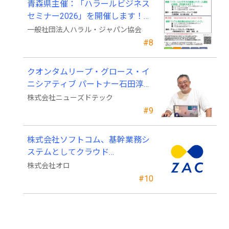
青森県主催：「ハラールビジネス
セミナー2026」を開催します！
（参加費無料）
一般社団法人ハラル・ジャパン協会
#8
クオンタムリープ・グロース・イ
ニシアティブ パートナー石田淳也
氏がニューズドテックの戦略顧問
株式会社ニューズドテック
に就任
#9
株式会社ソフトコム、基幹業務シ
ステムとしてクラウド
ERP「ZAC」を採用
株式会社オロ
#10