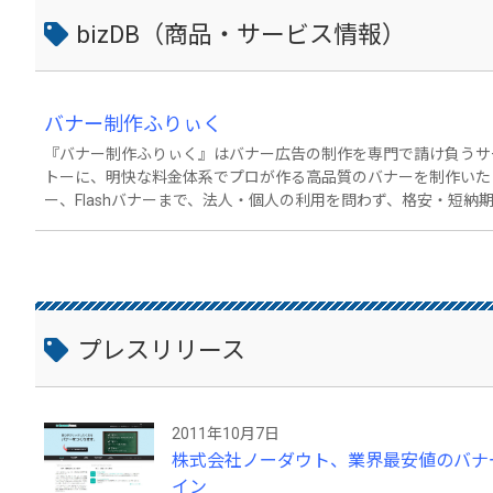
bizDB（商品・サービス情報）
バナー制作ふりぃく
『バナー制作ふりぃく』はバナー広告の制作を専門で請け負うサ
トーに、明快な料金体系でプロが作る高品質のバナーを制作いた
ー、Flashバナーまで、法人・個人の利用を問わず、格安・短納期で対応いたします。
て 名称：バナー制作ふりぃく URL：http://www.bannerfre
費1点1,000円～ ※３つの要素により変動 ①バナー種類 ②
プレスリリース
2011年10月7日
株式会社ノーダウト、業界最安値のバナ
イン