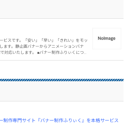
ービスです。「安い」「早い」「きれい」をモッ
します。静止画バナーからアニメーションバナ
 ■バナー制作ふりぃくについ
ak.jp/ 利用対象：法人・個人・広告代理店 料金：制作
制作納期 ③バナーサイズ
ー制作専門サイト『バナー制作ふりぃく』を本格サービス