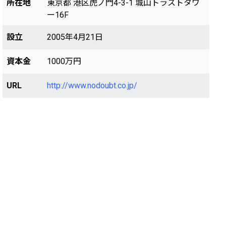
所在地
東京都 港区虎ノ門4-3-1 城山トラストタワ
ー16F
設立
2005年4月21日
資本金
1000万円
URL
http://www.nodoubt.co.jp/