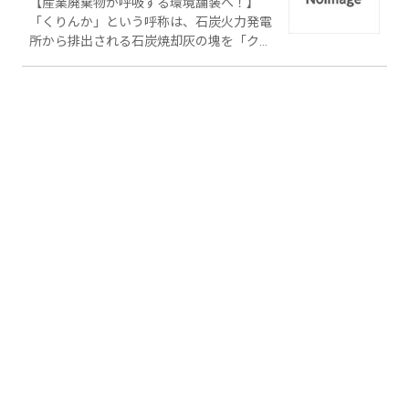
【産業廃棄物が呼吸する環境舗装へ！】
「くりんか」という呼称は、石炭火力発電
所から排出される石炭焼却灰の塊を「クリ
ンカ」と呼んでいる事に由来しています。
石炭焼却灰排出量は年間約1150万t、エネ
ルギー政策の転換により 更に排出量が増
える事が予想されます。 「くりんかロード
工法舗装（以下、くりんかロード）」は産
業廃棄物として埋立処理されていた石炭焼
却灰の高吸水性に着目、舗装工法に取り入
れることに成功し、「呼吸する環境舗装」
を実現したのです。 これまでに遊歩道・広
場・個人庭園・屋上緑化・中央分離帯・社
会インフラ施設（送電鉄塔／電波基地局et
c）などへの施工が行われ、生活の様々な
シーンで優れた「保水性能」を発揮してい
ます。 【舗装が呼吸する？】 「呼吸」と
は ～「吸う」 「吐く」～ この2つの機能
があって成り立ちます。「くりんかロー
ド」も同じ機能で私たちの日常生活にお役
に立ちます。 「くりんかロード」の保水量
は体積の約50％です。降雨時、「雨水を瞬