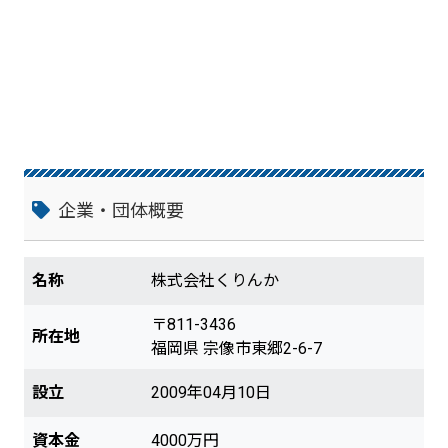
く間に吸い、多量に保水 する」作用が呼
吸の「吸う機能」になります。 また晴天に
なると蓄えた雨水が蒸発し、気化熱により
外気温を最大7.7℃下げます。群を抜く保
水量ですから、自然乾燥状態になるまで気
化熱を長時間出し続け、アスファルトの様
に直ぐに蒸発しません。つまり「蒸発し続
ける作用」が呼吸の「吐く機能」になりま
す。 【呼吸機能で何ができるの？】 近年
の気象を鑑みると、特にゲリラ雷雨への備
企業・団体概要
えが急務です。一方で猛暑日も増加傾向、
都市部ではヒートアイランドも加味され健
康被害が大問題となっています。 「くりん
名称
株式会社くりんか
かロード」の潤沢な保水量を活かせば、ゲ
リラ雷雨の度に繰り返される都市型洪水に
〒811-3436
対しても減災効果が発揮でき、街に「安
所在地
福岡県 宗像市東郷2-6-7
心」を提供できます。例えば「くりんかロ
ード」を80mm施工すると理論上40mm/h
設立
2009年04月10日
（30mm/h：大雨洪水警報発令）の降雨を
1時間保水可能ですので、低地への雨水流
入を抑制できます。つまり、この1時間で
資本金
4000万円