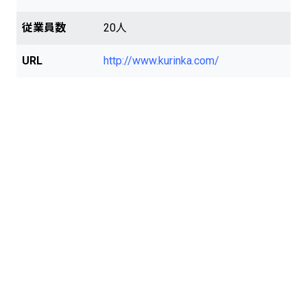
防災・減災の諸活動が可能なのです。 また
猛暑・ヒートアイランドへの対応では、降
従業員数
20人
雨後に太陽が顔を出すと貯めた雨水の蒸発
（吐く 機能）が始まります。潤沢な保水量
URL
http://www.kurinka.com/
により気温抑制効果（最大-7.7℃）が持続
し、街に「うるおい」を提供できるので
す。 【地下水保全までできる！】 「く
りんかロード」・・・/