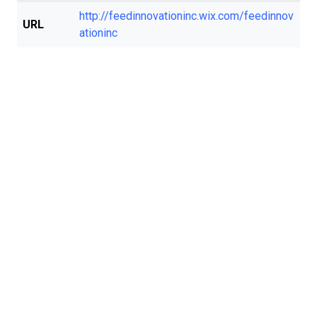
http://feedinnovationinc.wix.com/feedinnov
URL
ationinc