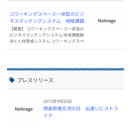
コワーキングスペース一体型のビジ
ネスマッチングシステム 地域課題
解決と人材 育成システム
【概要】 コワーキングスペース一体型の
ビジネスマッチングシステム 地域課題解
決と人材育成システム コワーキングスペ
ースは、単に協働オフィスの延長では無く
コラボ企画と地域課題 解決をする為の地
域連携を主体とし個人（社会人・学生）・
企業・団体とビジネス を通じてジョイン
トとイベント企画の両輪化を目指す！
【詳細】 コワーキングスペースは、単に
プレスリリース
「場」ではなく人と人を結ぶ地域の人あり
きです。 そこに、マッチングシステム（等
価交換型・異業種交流 ＴＯＫＡの採用）
2012年9月25日
により 円滑にマッチングが進みます。 お
徳島若者交流の日 出逢いにストラ
互いの提供できる価値と問題点を解決出来
るサービス価値を瞬時に見える化して 洗
イク
い出し次のステップに進む方向付けをしま
す。 ※取引の紹介・販路支援・コンサルテ