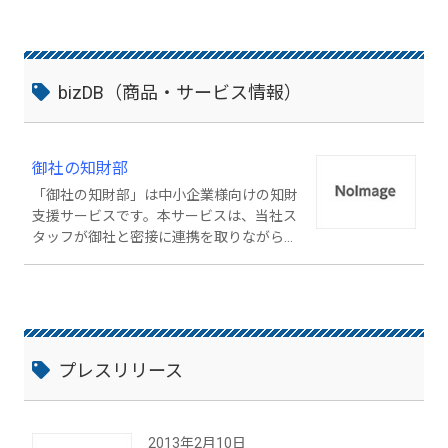
bizDB（商品・サービス情報）
御社の知財部
「御社の知財部」は中小企業様向けの知財
支援サービスです。本サービスは、当社ス
タッフが御社と密接に連携を取りながら充
実した知財活動を推進し、御社の業績の向
上に貢献します。 「御社の知財部」は専門
家のネットワークと結びついており、知財
活動のあらゆる課題に対応します。 「御社
の知財部」をご利用いただくことにより、
中小企業でも効果的な知財管理を行うこと
プレスリリース
が可能となります。まずは、お気軽に当社
までご相談下さい。 URL： http://www.ip
-design.co.jp/
2013年2月10日