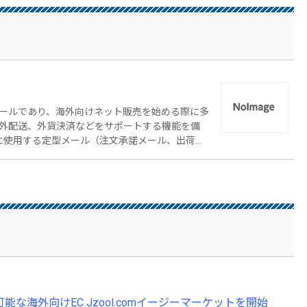
ールであり、海外向けネット販売を始める際に多
外配送、外貨決済などをサポートする機能を備
プレート化 ・ 出荷時に必要な英文インボイス
対応（お問い合わせメール翻訳サービス：有料オプシ
ス：有料オプション） ・ 予め用意された配送料金
れた商品ページレイアウトにより、購入者が迷う事
な海外向けEC Jzool.comイージーマーケットを開始