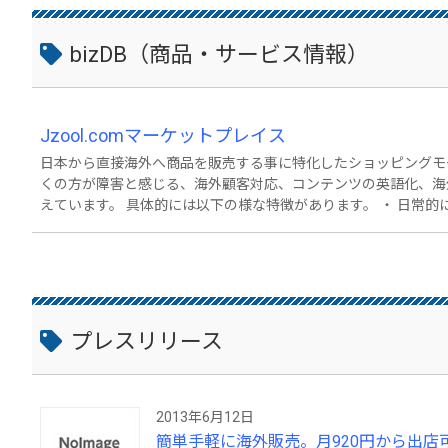
bizDB（商品・サービス情報）
Jzool.comマーケットプレイス
日本から直接海外へ商品を販売する事に特化したショッピングモ
くの方が障害と感じる、海外顧客対応、コンテンツの英語化、海
えています。 具体的には以下の様な特徴があります。 ・ 日常的に使用する定型メール（注文承諾メール、出荷通
知メール、キャンセル対応メール等）がシステムによって英文テン
を自動作成 ・ EMS出荷ラベルの印字機能 ・ 英語による顧客
ョン） ・ 商品ページ等の英文翻訳対応（コンテンツ翻訳サービ
テーブル（EMS、SALなど）をコピーして利用可能 ・ 統一さ
なくスムーズにお買い物が可能
プレスリリース
2013年6月12日
簡単手軽に海外販売。月920円から出店可能