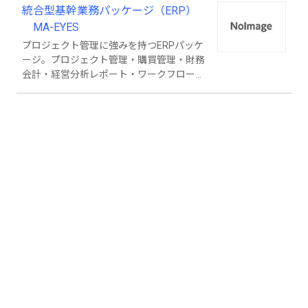
統合型基幹業務パッケージ（ERP）
MA-EYES
プロジェクト管理に強みを持つERPパッケ
ージ。プロジェクト管理・購買管理・財務
会計・経営分析レポート・ワークフローな
ど豊富な標準機能を搭載。独自の業務要件
については自由度の高い開発環境による機
能を追加。セミオーダーによる基幹業務シ
ステムの構築が可能。