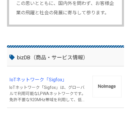
この思いとともに、国内外を問わず、お客様企
業の飛躍と社会の発展に寄与して参ります。
bizDB（商品・サービス情報）
IoTネットワーク「Sigfox」
IoTネットワーク「Sigfox」は、グローバ
ルで利用可能なLPWAネットワークです。
免許不要な920MHz帯域を利用して、低価
格・省電力・長距離伝送の通信を実現しま
す。 ＜４つの特長＞ （１）低価格：IoT用
途に適した低価格なプラン／年額100円～
（２）低消費電力：電池で10年の稼働が可
能 （３）クイックスタート：Sigfoxクラウ