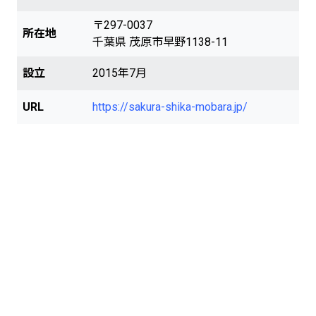
携を行い、より良い入れ歯を提供できるよ
う目指しています。患者様の声と合わせ三
〒297-0037
者の意見を取り入れた入れ歯の製作が可能
所在地
千葉県 茂原市早野1138-11
になります。 【審美的に仕上げる ダイレ
クトボンディング】 ダイレクトボンディ
設立
2015年7月
ングは虫歯を削った箇所に対して、直接的
に医療用レジンを流し込み、自然な歯に近
くなるよう形成していく治療法です。歯を
URL
https://sakura-shika-mobara.jp/
必要以上に削る必要がないため歯へやの負
担を最小限に抑えられます。歯の表面の形
状や色を調整したり、すきっ歯の治療に使
えたりと多様なケースに対応でき、歯型を
作る手間や費用を削減できるので、比較的
取り組みやすい審美治療だと言えるでしょ
う。保険適応の「CR充填」とは材料や技
術が異なり、美しい仕上りを実現できま
す。