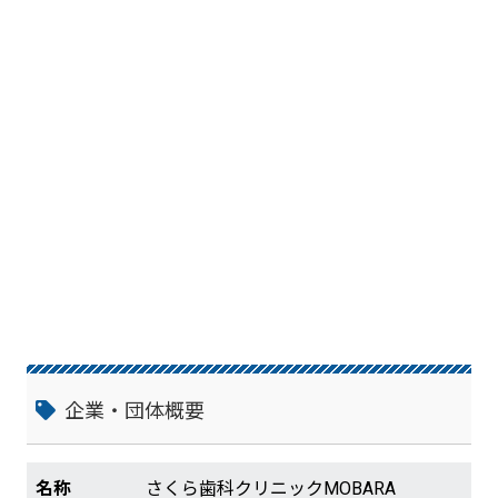
も対応した インプラント】 歯科医院によ
ってはインプラント体を埋め込むための十
分な骨が足りなかったり、治療箇所が多す
ぎて難しい症例になったりと、手術を断ら
れてしまう可能性があります。 さくら歯科
クリニックMOBARAでは難症例にも対応
できますので、他院で断られてしまった方
は一度ご相談ください。また当院は日本人
の骨に合わせた日本製のインプラント「プ
ラトン・インプラント」を採用していま
す。プラトン・インプラントは、日本人向
けに開発された製品なので、顎の小さい日
本人に最適です。 【歯科医師・患者様・歯
科技工士の声を取り入れた 金属床義歯】
さくら歯科クリニックMOBARAは金属床
の製作を得意としております。床に金属を
使用した「金属床義歯」は他の入れ歯に比
べて土台がしっかりしているため、薄く作
企業・団体概要
製でき、温度が伝わりやすいという特徴が
あります。金属床義歯を製作する際は、当
院から5分ほどの近隣の歯科技工所との連
名称
さくら歯科クリニックMOBARA