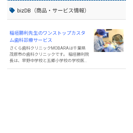
bizDB（商品・サービス情報）
稲垣勝利先生のワンストップカスタ
ム歯科診療サービス
さくら歯科クリニックMOBARAは千葉県
茂原市の歯科クリニックです。 稲垣勝利院
長は、早野中学校と五郷小学校の学校医も
担当しています。 2015年の開院以来、
「大切な家族に受けさせたい治療」をモッ
トーとしながら、ワンストップのカスタム
歯科診療サービスを提供してきました。
難症例に対応可能な専門チームが、最新の
骨造成技を採用し、痛みや不安を最小限に
抑えた低侵襲な治療を提供いたします。 骨
造成が必要な難症例の対応実績も豊富です
ので、他クリニックや病院で難症例として
インプラント治療を断られてしまった患者
さんも多数来院されています。 【難症例に