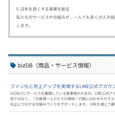
5. 日本を良くする事業を創る
私たちのサービスや仕組みが、一人でも多くの人の挑
します。
bizDB（商品・サービス情報）
ファン化と売上アップを実現するLINE公式アカウ
toC向けにサービスを展開している事業者のための、LINE公式アカウント構築
信ではなく、「お客様一人ひとりの興味・行動に合わせたセグメ
向上につながる仕組みづくりをサポートします。 LINEを通じて顧客との距離が近くなる時代だからこそ、感覚頼
りの配信では成果が安定しません。本サービスでは、事業内容・
導線設計とメッセージシナリオを構築。予約や申込、購入、来店