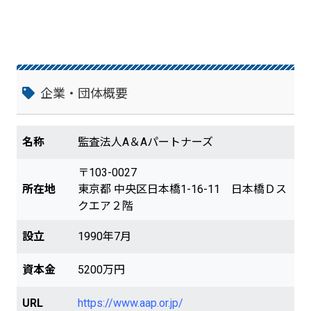
経験豊かな会計士が内部統制の見直しや評
価業務を支援いたします。 ■その他サービ
ス デューデリジェンス、株式価値、無形
資産、ストックオプション等の各種評価業
務、事業再編支援、不正調査・対応業務、
教育・出版、その他サービスについてご紹
介しています。 ・デューデリジェンス、株
企業・団体概要
式価値、無形資産、ストックオプション等
の各種評価業務 ・事業再編支援 ・不正調
査・対応業務 ・教育・出版、その他
名称
監査法人A＆Aパートナーズ
〒103-0027
所在地
東京都 中央区日本橋1-16-11 日本橋Ｄス
クエア２階
設立
1990年7月
資本金
5200万円
URL
https://www.aap.or.jp/