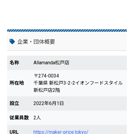
ツケース選びのポイントや、素材の特徴、
キャスターや取っ手の選び方など、購入時
のアドバイスも提供しています。実物を見
て購入できることの安心感を大切にし、お
客様に後悔しないお買い物をしていただき
たいと考えています。新松戸駅東口から徒
歩10分の場所にあり、来店を大歓迎してい
企業・団体概要
ます。
名称
Allamanda松戸店
〒274-0034
所在地
千葉県 新松戸3-2-2イオンフードスタイル
新松戸店2階
設立
2022年6月1日
従業員数
2人
URL
https://maker-price.tokyo/