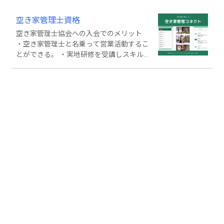
空き家管理士資格
空き家管理士協会への入会でのメリット
・空き家管理士と名乗って営業活動するこ
とができる。 ・実地研修を受講しスキル
アップすることができる。 ・協会名、ロ
ゴマークを名刺等で使うことができる。
※空き家管理士 登録第5722840号 ・
協会の契約書、報告書を使うことができる
（スターターキットの提供 ※有料） ・
協会内での情報を共有することでより一層
サービスの向上を図れる。 ・法令等の最
新情報を随時得ることができる。 ・社会
のニーズに応えて地域への貢献が図れる。
・本業とのシナジー効果が期待できる。