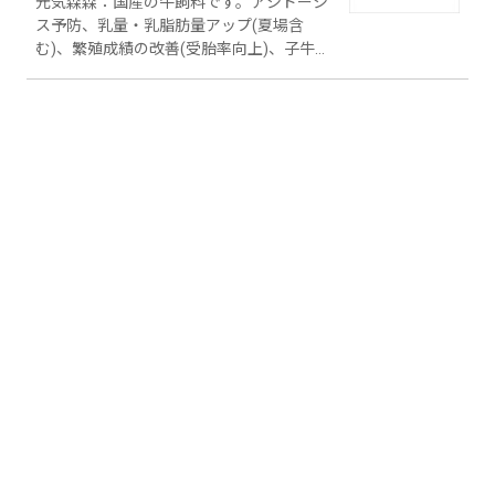
元気森森：国産の牛飼料です。アシドーシ
ス予防、乳量・乳脂肪量アップ(夏場含
む)、繁殖成績の改善(受胎率向上)、子牛の
健康増進、周産期の牛の健康維持に効果が
あります。 セレンピア：懸濁安定、乳化安
定、被膜形成、クラック防止などに効果が
あります。 Cu-TOP：消臭・抗菌・抗ウィ
ルス機能のある木材パルプおよび不織布。
パルプは素材加工時に混ぜ込むことで製品
に機能を付与します。不織布はシート状な
ので、そのままお使いいただけます。