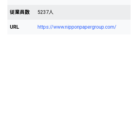
従業員数
5237人
URL
https://www.nipponpapergroup.com/