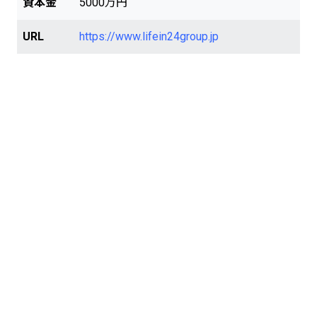
資本金
5000万円
ィ・育児 年金・税金相談 メンタルケア相
談 さらに、ライフイン24では電気ガス、
URL
https://www.lifein24group.jp
インターネット、ウォーターサーバー等、
暮らしに欠かせないインフラの手配サービ
スも提供しております。