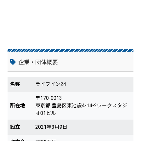
ビスを提供しています。 フラワーギフト：
用途や予算に合わせたフラワーギフトをご
提案（会員特典：送料無料） 粗大ごみ搬
出代行：粗大ごみの搬出を代行する作業員
を手配（会員特典：10％割引） 保管クリ
ーニング：衣類のクリーニングや保管（会
員特典：通常価格でワンランク上の仕上
げ） 靴・バッグの修理・クリーニング：
専門会社を取次（会員特典：5％割引） ハ
ウスクリーニング：お部屋の掃除を専門ス
企業・団体概要
タッフが実施（会員特典：初回のみ10％割
引） 畳・襖・障子・網戸の張替え：専門
外社の紹介 写真・ダビング：はがきや写
名称
ライフイン24
真のプリント、DVDのダビングサービス
（会員特典：20％割引） 宅配買取（送料
〒170-0013
無料）：不用品の売却（会員特典：10人の
所在地
東京都 豊島区東池袋4-14-2ワークスタジ
うち1人に抽選で1,000円分のVISA商品券
オ01ビル
をプレゼント） 【生活相談ダイヤルサー
ビス】 他人には打ち明けづらい悩みや暮
設立
2021年3月9日
らしの中で感じた疑問などを相談できま
す。 健康・医療・食生活相談 パソコン基
本操作相談 ペット相談 介護相談 マタニテ