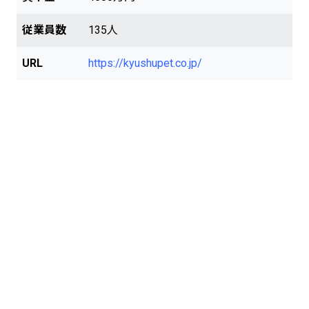
従業員数
135人
URL
https://kyushupet.co.jp/