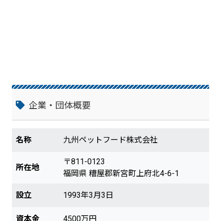
製品によって容量の差が生じないように、
製品包装後に1つずつ計量しています。 ■
タブレット（システム）チェック 段ボー
ルの種類・包材の種類・脱酸素剤の種類・
賞味期限・包装する製品の種類を一元管理
するために、タブレットを導入していま
す。
企業・団体概要
名称
九州ペットフード株式会社
〒811-0123
所在地
福岡県 糟屋郡新宮町上府北4-6-1
設立
1993年3月3日
資本金
4500万円