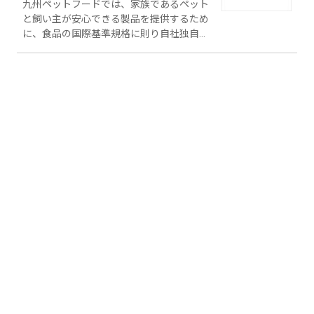
九州ペットフードでは、家族であるペット
と飼い主が安心できる製品を提供するため
に、食品の国際基準規格に則り自社独自の
管理体制を整えております。 ■8S活動 従業
員全員で、「整理」「整頓」「清掃」「清
潔」「洗浄」「殺菌」「習慣づけ」「整
備」に取り組んでいます。 ■ユニフォーム
の管理 クリーニング履歴を残すICチップや
食品工場で使用される安全性が高い靴、体
毛などの落下を防ぐため二重構造になって
いる袖・裾など、衛生面を最大限考慮した
ユニフォームを着用しています。 ■赤外線
水分計 商品の品質を大きく左右する水分
値を計測することで、品質保持に努めてい
ます。 ■金属探知機 金属の混入を防ぐた
め、製品の包装直前に金属探知機へかざす
ことで検査を徹底しております。 ■印字カ
メラ 賞味期限の印字漏れや印字欠けなど
を発見するため、全製品を機械で確認して
います。 ■X線検査装置 異物混入や脱酸素
剤の有無を確認するため、製品包装後にX
線検査を行います。 ■ウェイトチェッカー