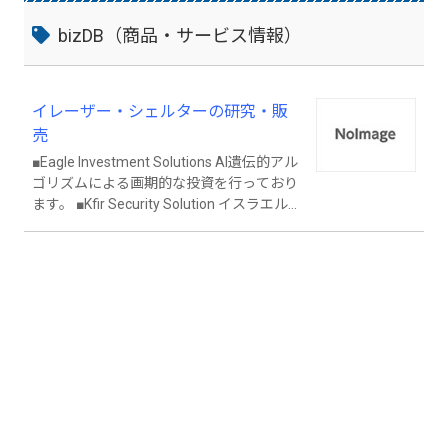
bizDB（商品・サービス情報）
イレーザー・シェルターの研究・販
売
■Eagle Investment Solutions AI遺伝的アル
ゴリズムによる画期的な投資を行っており
ます。 ■Kfir Security Solution イスラエル
発、最高軍事レベルの情報セキュリティ企
業様多数と提携しております。 お客様に適
した情報セキュリティソリューションを提
供いたします。 ■イスラエル製NBC核シェ
ルター イスラエル製の核シェルターを販
売致します。 定価350万円より。 対爆風ド
ア、エアーロック室、トイレやベッド食料
保管庫を備えます。 簡易版は定価200万円
より。