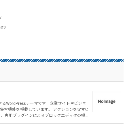
/
mes
るWordPressテーマです。企業サイトやビジネ
載しています。 アクションを促すC
ジ、専用プラグインによるブロックエディタの機
きるWooCommerce（ウーコマース）にも対応し
販売中のWordPressテーマをご覧ください。