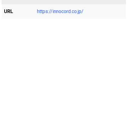
URL
https://innocord.co.jp/