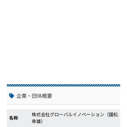
動的に最適化し完全全自動でアービトラー
ジを行う事が出来るシステム。更にIPS-AI
Ver3.0の公開により、アービトラージとト
レードのメリットが融合され、リスクを限
りなく少なくし、高いパフォーマンスでの
運用が可能です。 【『AD2-PRO』Ver3.
0！！資産形成の新しいカタチ】 融合型プ
ログラムにより自身の口座内で資産形成を
実現！！ 暗号資産が世の中で一般的にな
り、これからの次世代資産として重要なコ
ンテンツになっていく現代 資産形成の一
つのツールとして次世代プログラムAD2-P
ROが誕生致しました。 これらの時代は投
資ではなく資産形成（貯めて殖やす）とい
う考え方。 時代に合った新しい仕組みと
して、AD2-PROはこれからも常に進化し
企業・団体概要
時代を先駆けたシステムへと常に成長して
いきます。 【IPS∞モードが世の中の常識
を変える】 IPS∞モードはアービトラージ
株式会社グローバルイノベーション（國松
名称
における仕組みの様々な問題点をリスク回
幸雄）
避型人工知能で自動的にて最適化し全自動