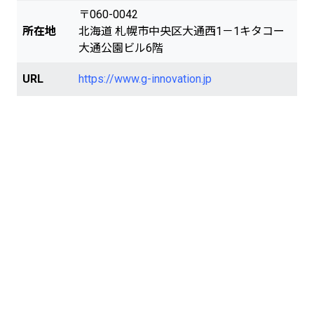
で資産形成を行う事が可能なシステムとな
〒060-0042
ります。 あくまでも価格予想などの未来予
所在地
北海道 札幌市中央区大通西1－1キタコー
測などを行うシステムではございませんの
大通公園ビル6階
で会員様の設定に基づいてどなたでもご利
用頂けます。 使い方は簡単で、自身の環境
URL
https://www.g-innovation.jp
に合わせて設定を行えば面倒な操作などは
一切ございません。利用方法がわからない
方はサポートも充実しておりますので初心
者の方でもお問合せ頂ければ誰でもAD2-P
ROを利用頂く事が可能となっておりま
す。