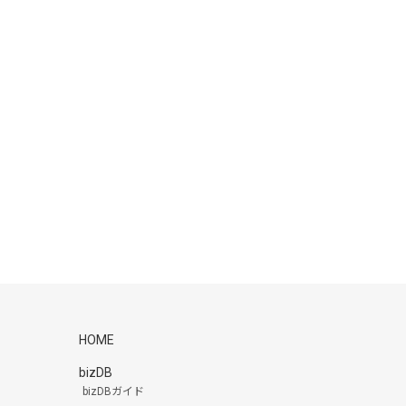
HOME
bizDB
bizDBガイド