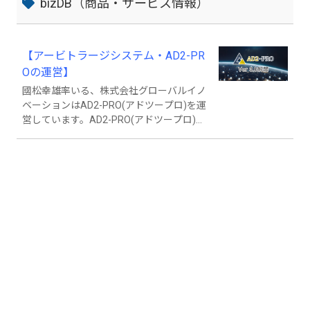
bizDB（商品・サービス情報）
【アービトラージシステム・AD2-PR
Oの運営】
國松幸雄率いる、株式会社グローバルイノ
ベーションはAD2-PRO(アドツープロ)を運
営しています。AD2-PRO(アドツープロ)は
365日、24時間を全自動で稼働するアービ
トラージシステムです。 また、同時開発さ
れた世界最高峰のIPS-AI人口知能により0.1
秒で約定させることも可能。完全自動化し
たツールにより、ローリスクハイリターン
で安定的な資産運用を可能にしました。
「AD2PRO」のツールは自分の取引所の口
座内で稼働するため、自分の手元から資金
を移す手間が不要です。 AD2-PRO(アドツ
ープロ)のIPSモードは、アービトラージ運
用における取引所APIリスク、オープンオ
ーダーリスク、リバランスリスク等といっ
た問題点をリスク回避型人工知能により自