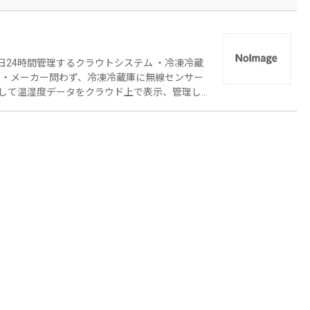
5日24時間管理するクラウトシステム ・冷凍冷蔵
 ・メーカー問わず、冷凍冷蔵庫に無線センサー
して温湿度データをクラウド上で表示、管理しま
凍冷蔵庫の温度異常をいち早く感知して、指定し
知することによって、商品の損失を予防できます
ンロードが可能です ・センサーと中継器の距離
助装置）を設置することによって最大７０ｍま
します ・基本価格は、センサー、リピーター1個
テム使用料中継器などすべて含みます ＜４つの特長
 食品ロスの削減 2：メーカー問わず、zigbee
3：HACCPの温度管理資料の自動作成 → 現
コスト