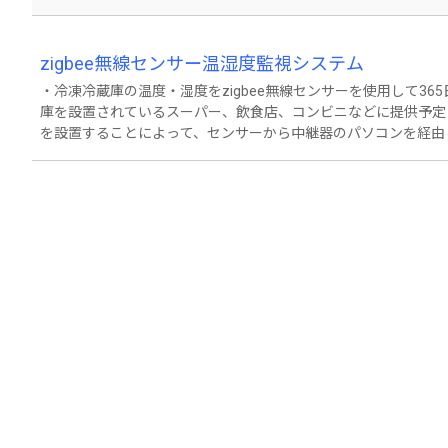
zigbee無線センサー温湿度監視システム
・冷凍冷蔵庫の温度・湿度をzigbee無線センサーを使用して36
庫を設置されているスーパー、飲食店、コンビニなどに提供予定
を設置することによって、センサーから中継器のパソコンを経由
す ・センサーから、5分に1度、データを発信しているため、冷
たメールアドレスに警報メールを送信します ・故障する前に通
・温湿度データはクラウド上に保存しているので、データのダウ
は、１５ｍ、それ以上の距離の場合は、間にリピーター（受信補
で受信可能です ・1台の中継器でセンサー８８個のデータを受信
月額1,000円、データ管理費＋通信費が、月額3,000円、シス
＞ 1：5分に1度データを送信して温度異常をいち早くお知らせ →
無線センサーを冷蔵冷凍庫に置くだけ → 配線不要、簡単設置 
場の負担軽減 4：システム利用料すべて含めた定額料金 → 低