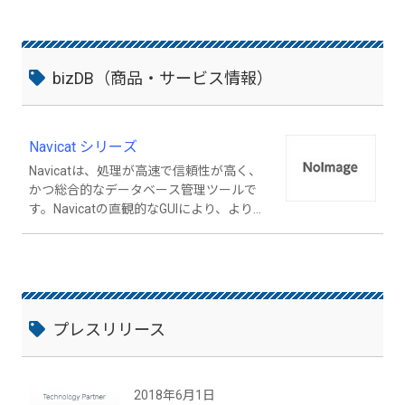
bizDB（商品・サービス情報）
Navicat シリーズ
Navicatは、処理が高速で信頼性が高く、
かつ総合的なデータベース管理ツールで
す。Navicatの直観的なGUIにより、より簡
単な方法で、MySQL、MariaDB、SQL Serv
er、Oracle、PostgreSQLおよびSQLiteの
データを管理、設計、操作することがで
き、データベース管理の時間とコストを削
減することが可能です。 Navicatは受賞歴
のある製品であり、世界中の250万人のデ
プレスリリース
ータベースユーザーに選ばれております。
15万人を超える登録顧客は138ヶ国に在住
し、データベース管理のためにNavicatを
2018年6月1日
選択しています。 Navicatは、直感的で優