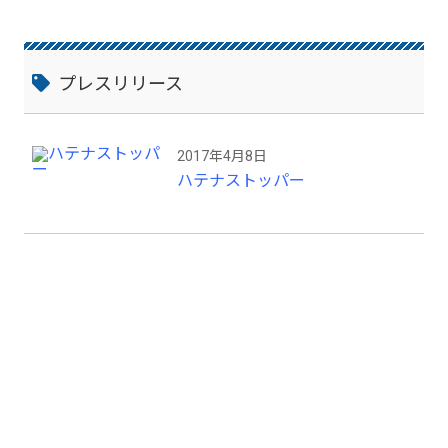
ピーディに足場板を固定できます。 簡
単・・・熟練度の低い人材でも容易に取り
付けられます。 迅速・・・「番線」の約９
倍のスピードで足場を固定できます。 安
プレスリリース
全・・・「番線」切断時の事故や怪我の発
生を解消します。 エコ・・・「番線」切断
時の廃棄物を出さず、しかも手間いらずで
2017年4月8日
す。
ハテナストッパー