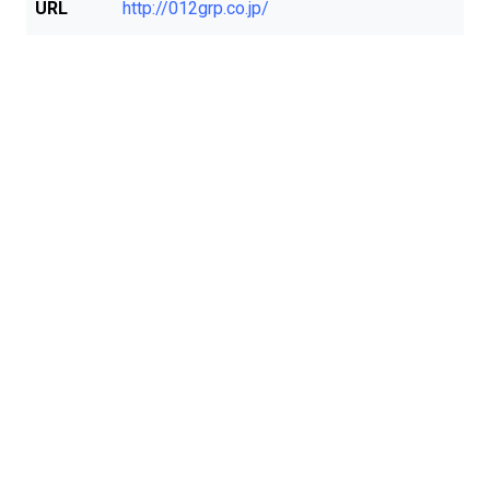
URL
http://012grp.co.jp/