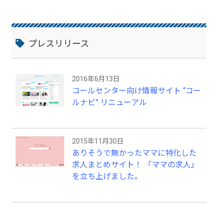
会いを演出します。その他多彩なコンテン
ツでコールセンターの魅力を発信。 【主
要サービス内容】 ●求人掲載 キュレーショ
ンシステムを活用し様々な媒体からコール
プレスリリース
センター求人情報を当サイトにクローリン
グし、掲載。 ●充実した支援コンテンツ コ
ールセンターで働くにあたってのお役立ち
2016年6月13日
コンテンツを多数掲載し、未経験者の不安
コールセンター向け情報サイト “コー
を解消。 ●ピックアップ求人 注目のコール
センターを特集。 その他、インタビュー
ルナビ” リニューアル
記事、特集など
2015年11月30日
ありそうで無かったママに特化した
求人まとめサイト！ 「ママの求人」
を立ち上げました。