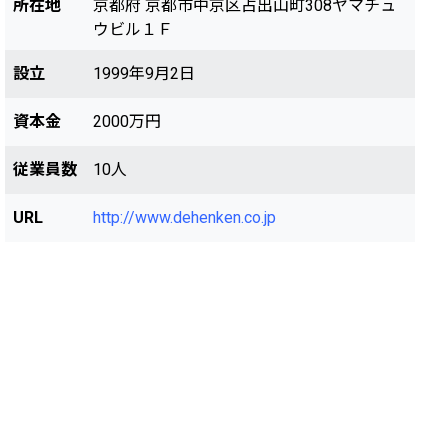
所在地
京都府 京都市中京区占出山町308ヤマチュ
ウビル１Ｆ
設立
1999年9月2日
資本金
2000万円
従業員数
10人
URL
http://www.dehenken.co.jp