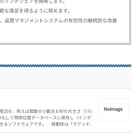
のソフトウェアを開発します。
範な満足を得るように努めます。
、品質マネジメントシステムの有効性の継続的な改善
辺を、例えば度数の小数点６桁の大きさ（11c
て細分化して物体位置データベースに保存し（インデ
きるソフトウェアです。 移動体は「クアッド
の情報と、センサから得られた障害物との方位と
できます。 移動体の位置を知る方法としてGP