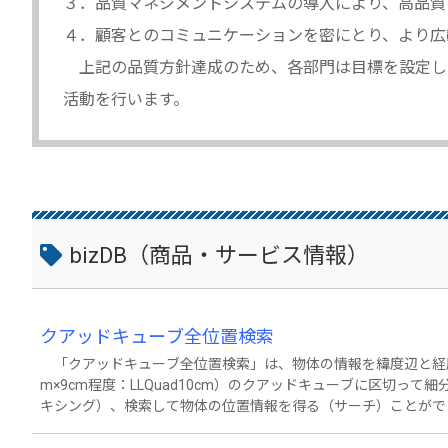
３．品質マネジメントシステムの導入により、高品質
４．顧客とのコミュニケーションを密にとり、より広
上記の品質方針達成のため、各部門は目標を設定し
活動を行います。
bizDB（商品・サービス情報）
クアッドキューブ全位置検索
「クアッドキューブ全位置検索」は、物体の情報を緯度辺と経度
m×9cm程度：LLQuad10cm）のクアッドキューブに区切っ
キシング）、検索して物体の位置情報を得る（サーチ）ことがで
キューブ全位置検索」を用いて得られた周囲の物体の方位と距離
距離の情報を照合することで、移動体の正確な位置を知ることが