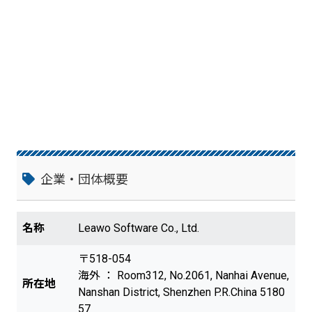
企業・団体概要
名称
Leawo Software Co., Ltd.
〒518-054
海外 ： Room312, No.2061, Nanhai Avenue,
所在地
Nanshan District, Shenzhen P.R.China 5180
57