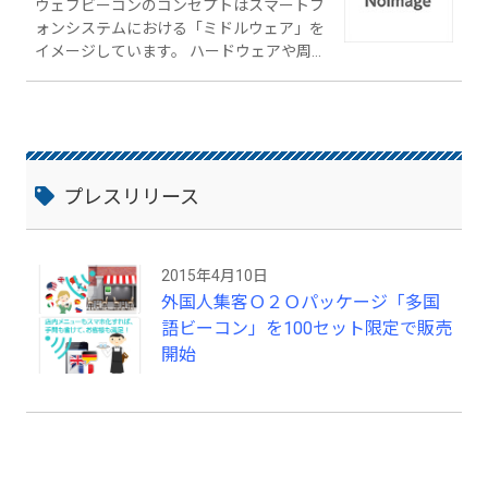
ウェブビーコンのコンセプトはスマートフ
ォンシステムにおける「ミドルウェア」を
イメージしています。 ハードウェアや周辺
機器などを統合的に管理し、上位サービス
やサーバーサービスとのインタフェースを
画一化することで、お客様のアプリ開発・
運用の負担を軽減。スマートフォンソリュ
ーションにおけるトータルコストの大幅な
軽減を実現します。 ウェブビーコンのサー
プレスリリース
ビスは、 （１）ビーコンやGPSなどの情報
検知（イベント）と、それに呼応して動作
（アクション）するウェブビーコンアプリ
2015年4月10日
（２）イベントとアクションを設定する管
外国人集客Ｏ２Ｏパッケージ「多国
理画面を有し、アプリへの情報伝達を行う
ウェブビーコンサーバー で構成されます。
語ビーコン」を100セット限定で販売
イベントに対してサーバーが登録内容をア
開始
プリに伝え、アプリがアクションを実行す
るシンプルな機能です。 価格を抑えてサー
ビスを提供するため、プラットホームサー
ビスに特化しました。ASP型なのでサーバ
ー購入や契約の必要もありません。 お客
様は専用の管理画面からイベントとアクシ