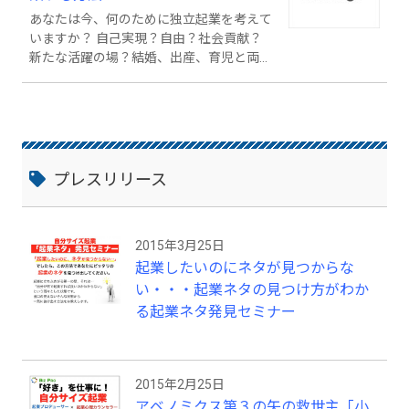
あなたは今、何のために独立起業を考えて
いますか？ 自己実現？自由？社会貢献？
新たな活躍の場？結婚、出産、育児と両立
した働き方？ 実は、このような理由で独
立起業を考えているというデータが実際に
出ています。しかし独立起業というと、な
んとなくハードルが高いイメージがあり、
なかなか一歩が踏み出せないという人も多
くいます。それは、独立起業という言葉が
プレスリリース
何かすごいことをするかのように聞こえて
しまうからではないでしょうか？ しか
し、「自分サイズ起業と聞くと、何となく
2015年3月25日
自分でもできそう！」という気がしてきま
起業したいのにネタが見つからな
せんか！？個人や小規模の起業スタイルで
ある「自分サイズ起業」なら、初期費用ゼ
い・・・起業ネタの見つけ方がわか
ロからでもビジネスが始められるので、ハ
る起業ネタ発見セミナー
ードルも下がり、より自由に自分らしく豊
かに働くことができるのです。
2015年2月25日
アベノミクス第３の矢の救世主「小