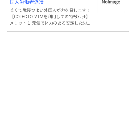
国人労働者派遣
若くて我慢つよい外国人が力を貸します！
【COLECTO-VTMを利用しての特徴ﾒﾘｯﾄ】
メリット１ 元気で体力のある安定した労
働力として雇用契約。 メリット２ ご希望
の人材募集をベトナム、中国、日本でも対
応。 メリット3 お客様の海外進出や企業紹
介。 無遅刻、無欠勤と家族の為一生懸命
働き大変ご好評いただいています。 また問
題があればすぐに帰国させるなどして、す
ぐに対応おります。 送出した職種：缶詰加
工、水産加工、 鋳造、機械加工、金属プ
レス、塗装、 鉄工、とび、型枠大工、耕
種農業、溶接、配管、左官、電子組立、自
動車部品加工など