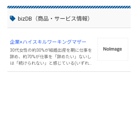
bizDB（商品・サービス情報）
企業×ハイスキルワーキングマザー
30代女性の約30%が結婚出産を期に仕事を
辞め、約70%が仕事を「辞めたい」ないし
は「続けられない」と感じている(いずれ
も厚生労働省「平成24年 働く女性の実
情」より)。 私たちは、ライフスタイルの
変化により会社員生活を続けることが難し
くなった方に、ホワイトカラーフリーラン
スという働き方を提供することで、それま
で培った経験を生かし生き生きと働き続け
られる世の中を実現したいと思い昨年4月
に創業しました。 事業会社やコンサルテ
ィングファームなどで総合職として豊富な
経験を積んだハイスキルな女性に対し、そ
れまでの経験を生かすことができる、レベ