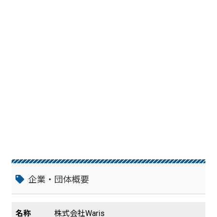
ルの高い案件を中小・ベンチャー企業など
から預かり、紹介しています。 案件事例）
・新規事業のリサーチ ・営業戦略立案 ・
広報/ＰＲのアドバイザリー ・事業計画書
作成 など
企業・団体概要
名称
株式会社Waris