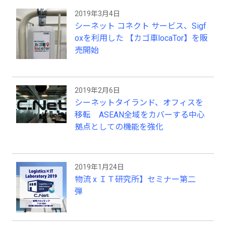
ご利用頂けます。 ・物流向け音声認識シス
2019年3月4日
テム『ci.Himalayas/voice』 業務用の音声
シーネット コネクト サービス、Sigf
認識システムを利用してハンズフリー・ア
イズフリーで作業ができることにより、入
oxを利用した 【カゴ車locaTor】を販
荷検品、出荷検品、ピッキングや棚卸な
売開始
ど、倉庫内の様々な物流作業の効率向上や
作業ミス防止を実現します。 ・海外物流拠
点向け在庫管理システム『ci.Himalayas/as
ia』 中国をはじめタイ、ベトナム、インド
2019年2月6日
ネシア、フィリピン、インド等、日系企業
シーネットタイランド、オフィスを
の海外拠点を、物流システムによりサポー
移転 ASEAN全域をカバーする中心
トします。中国とタイにサポートセンター
拠点としての機能を強化
を設置しており、充実した言語サポートや
運用サポートをご提供します。 ・物流情報
管理システム「ci.Himalayas/VMI」 荷主企
業・物流センター・ベンダーの各プレイヤ
2019年1月24日
ーをクラウドでつなぎ、情報の統合的な管
物流 x ＩＴ研究所】セミナー第二
理を可能にしたシステムです。※2014年9
弾
月リリース予定