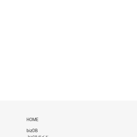
HOME
bizDB
bizDBガイド