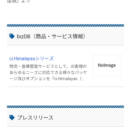
度版』より
bizDB（商品・サービス情報）
ci.Himalayasシリーズ
物流・倉庫管理サービスとして、お客様の
あらゆるニーズに対応できる様々なパッケ
ージ及びオプションを『ci.Himalayas（シ
ーアイ.ヒマラヤ）シリーズ』としてご用
意しています。 ・クラウド型在庫管理シス
テム『ci.Himalayas/WMS』 3PL、卸、小
売、メーカーなど、あらゆる業種や規模に
柔軟に対応する在庫管理システムです。ク
ラウド型で初期費用・運用コストを抑え、
プレスリリース
短期間での導入が可能です。また、BtoC向
けの機能も備えており、通販物流管理にも