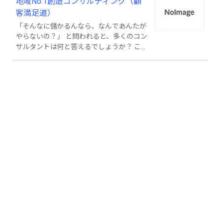
地域No.1創造コンサルティング（顧
客満足道）
「そんなに儲かるんなら、なんであんたが
やらないの？」 と問われると、多くのコン
サルタントは何と答えるでしょうか？ こ
れは、私がコンサルタントの先生方に常々
思っている疑問です。 多くのコンサルタン
トの先生は○○の法則とか○○マーケティン
グなど様々なノウハウやスキルをお持ちで
す。 しかし、本当に効果があるのでしょう
か？ もちろん、中には有益なものも少な
からずあると思います。 でも、本当に効果
があると絶対の自信を持っているのなら、
なぜ自分で商売をやらないのでしょうか？
私にはとても不思議な事です。 私自身は、
コンサルティング以外でも、岡山県でビジ
ネスもきちんと事業化している「実践型の
コンサルタント」であると自負していま
す。 ちなみに、当社は２００８年～２０１
０年の３年間で売上10億円以上、コンサル
ティング業務を開始した２０１１年以降も